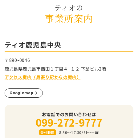
ティオの
事業所案内
ティオ⿅児島中央
〒890-0046
⿅児島県⿅児島市⻄⽥１丁⽬４−１２ 下釜ビル2階
アクセス案内（最寄り駅からの案内）
Googlemap
お電話でのお問い合わせは
099-272-9777
8:30～17:30/⽉〜⼟曜
受付時間