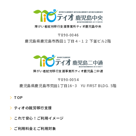
障がい者就労移⾏⽀援事業所ティオ⿅児島中央
〒890-0046
⿅児島県⿅児島市⻄⽥１丁⽬４−１２ 下釜ビル2階
障がい者就労移⾏⽀援事業所ティオ鹿児島二中通
〒890-0054
鹿児島県鹿児島市荒田1丁目16−3 YU FIRST BLDG. 5階
TOP
ティオの就労移⾏⽀援
これで安⼼！ご利⽤イメージ
ご利⽤料⾦とご利⽤対象