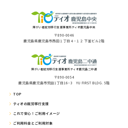
障がい者就労移⾏⽀援事業所ティオ⿅児島中央
〒890-0046
⿅児島県⿅児島市⻄⽥１丁⽬４−１２ 下釜ビル2階
障がい者就労移⾏⽀援事業所ティオ鹿児島二中通
〒890-0054
鹿児島県鹿児島市荒田1丁目16−3 YU FIRST BLDG. 5階
TOP
ティオの就労移⾏⽀援
これで安⼼！ご利⽤イメージ
ご利⽤料⾦とご利⽤対象