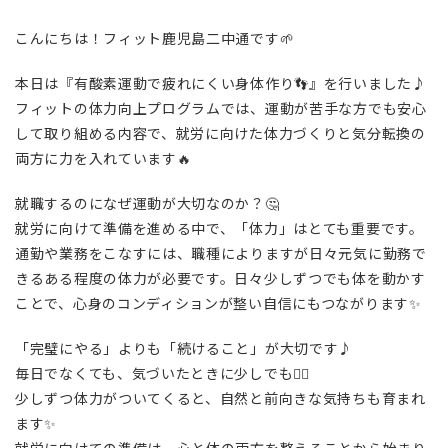
こんにちは！フィット鹿児島二中通です🌱
本日は『有酸素運動で疲れにくい身体作り👣』を行いました♪
フィットの体力向上プログラムでは、運動が苦手な方でも安心
して取り組める内容で、就労に向けた体力づくりと気分転換の
両方に力を入れています🔥
就職するのになぜ運動が大切なのか？🤔
就労に向けて準備を進める中で、「体力」はとても重要です。
通勤や業務をこなすには、職種によりますが日々元気に勤務で
きるある程度の体力が必要です。日々少しずつでも体を動かす
ことで、心身のコンディションが整い自信にもつながります✨
「完璧にやる」よりも「続けること」が大切です♪
毎日でなくても、気づいたときに少しでも🙆‍♀️
少しずつ体力がついてくると、自然と前向きな気持ちも育まれ
ます✨