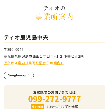
ティオの
事業所案内
ティオ⿅児島中央
〒890-0046
⿅児島県⿅児島市⻄⽥１丁⽬４−１２ 下釜ビル2階
アクセス案内（最寄り駅からの案内）
Googlemap
お電話でのお問い合わせは
099-272-9777
8:30～17:30/⽉〜⼟曜
受付時間