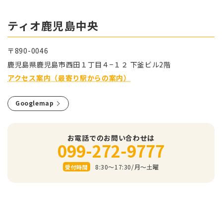
ティオ⿅児島中央
〒890-0046
⿅児島県⿅児島市⻄⽥１丁⽬４−１２ 下釜ビル2階
アクセス案内（最寄り駅からの案内）
Googlemap
お電話でのお問い合わせは
099-272-9777
8:30～17:30/⽉〜⼟曜
受付時間