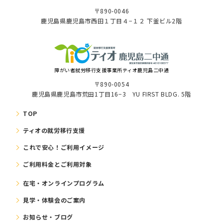
〒890-0046
⿅児島県⿅児島市⻄⽥１丁⽬４−１２ 下釜ビル2階
障がい者就労移⾏⽀援事業所ティオ鹿児島二中通
〒890-0054
鹿児島県鹿児島市荒田1丁目16−3 YU FIRST BLDG. 5階
TOP
ティオの就労移⾏⽀援
これで安⼼！ご利⽤イメージ
ご利⽤料⾦とご利⽤対象
在宅・オンラインプログラム
⾒学・体験会のご案内
お知らせ・ブログ