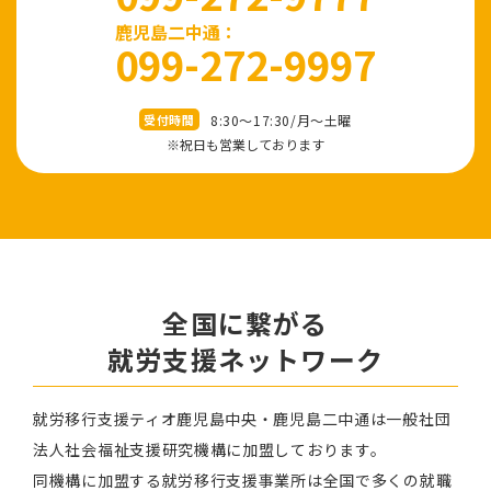
鹿児島二中通：
099-272-9997
8:30～17:30/⽉〜⼟曜
受付時間
※祝⽇も営業しております
全国に繋がる
就労⽀援ネットワーク
就労移⾏⽀援ティオ⿅児島中央・鹿児島二中通は⼀般社団
法⼈社会福祉⽀援研究機構に加盟しております。
同機構に加盟する就労移⾏⽀援事業所は全国で多くの就職