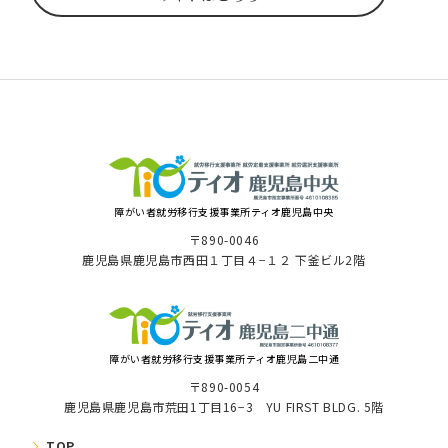
障がい者就労移⾏⽀援事業所ティオ⿅児島中央
〒890-0046
⿅児島県⿅児島市⻄⽥１丁⽬４−１２ 下釜ビル2階
障がい者就労移⾏⽀援事業所ティオ鹿児島二中通
〒890-0054
鹿児島県鹿児島市荒田1丁目16−3 YU FIRST BLDG. 5階
TOP