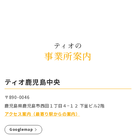
ティオの
事業所案内
ティオ⿅児島中央
〒890-0046
⿅児島県⿅児島市⻄⽥１丁⽬４−１２ 下釜ビル2階
アクセス案内（最寄り駅からの案内）
Googlemap