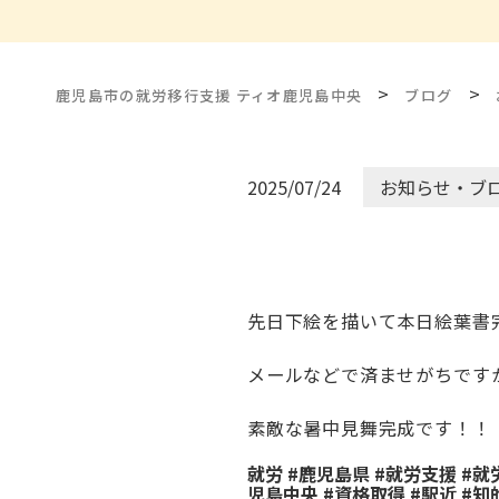
>
>
鹿児島市の就労移行支援 ティオ鹿児島中央
ブログ
2025/07/24
お知らせ・ブ
先日下絵を描いて本日絵葉書
メールなどで済ませがちです
素敵な暑中見舞完成です！！
就労 #鹿児島県 #就労支援 #
児島中央 #資格取得 #駅近 #知