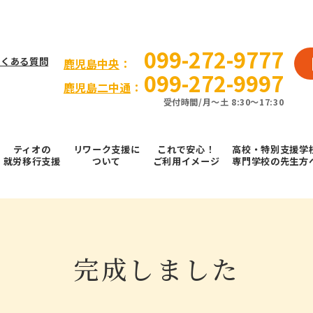
099-272-9777
よくある質問
⿅児島中央
：
099-272-9997
鹿児島二中通
：
受付時間/⽉〜⼟ 8:30～17:30
ティオの
リワーク支援に
これで安⼼！
高校・特別支援学
就労移⾏⽀援
ついて
ご利⽤イメージ
専門学校の先生方
完成しました