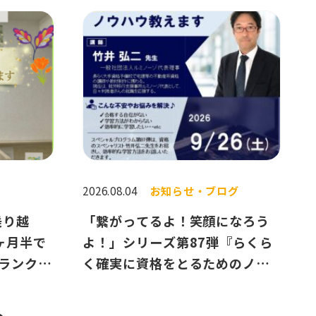
2026.08.04
お知らせ・ブログ
乗り越
「繋がってるよ！笑顔になろう
ヶ月半で
よ！」シリーズ第87弾『らくら
ランクを
く確実に資格をとるためのノウ
トーリー
ハウ教えます』～9月26日
（土）～開催のお知らせ✨