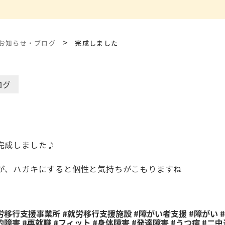
>
お知らせ・ブログ
完成しました
ログ
完成しました♪
が、ハガキにすると個性と気持ちがこもりますね
就労移行支援事業所 #就労移行支援施設 #障がい者支援 #障がい #
的障害 #再就職 #フィット #身体障害 #発達障害 #うつ病 #二中