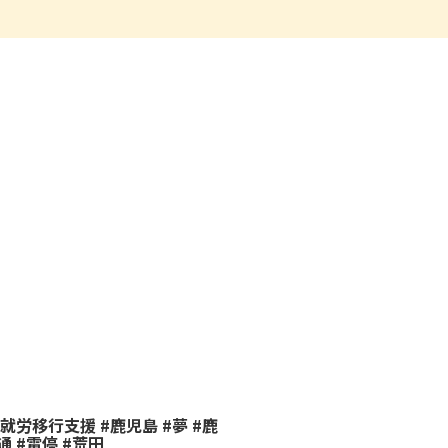
就労移行支援 #鹿児島 #夢 #鹿
通 #電停 #荒田