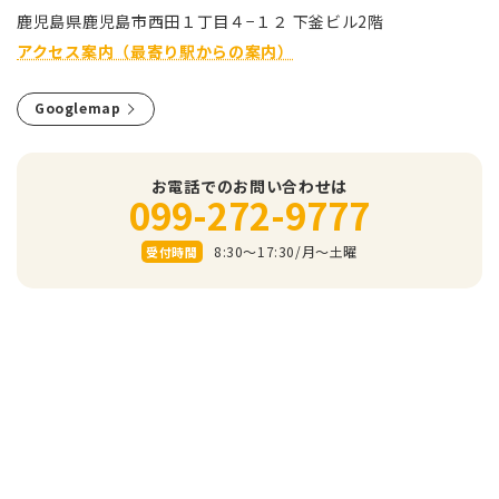
⿅児島県⿅児島市⻄⽥１丁⽬４−１２ 下釜ビル2階
アクセス案内（最寄り駅からの案内）
Googlemap
お電話でのお問い合わせは
099-272-9777
8:30～17:30/⽉〜⼟曜
受付時間