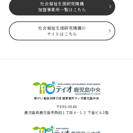
社会福祉⽀援研究機構
加盟事業所一覧はこちら
社会福祉⽀援研究機構の
サイトはこちら
障がい者就労移⾏⽀援事業所ティオ⿅児島中央
〒890-0046
⿅児島県⿅児島市⻄⽥１丁⽬４−１２ 下釜ビル2階