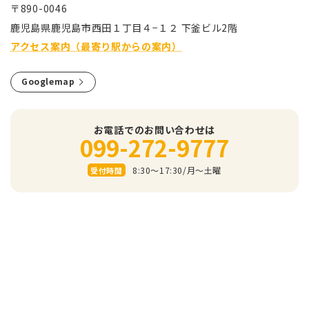
〒890-0046
⿅児島県⿅児島市⻄⽥１丁⽬４−１２ 下釜ビル2階
アクセス案内（最寄り駅からの案内）
Googlemap
お電話でのお問い合わせは
099-272-9777
8:30～17:30/⽉〜⼟曜
受付時間