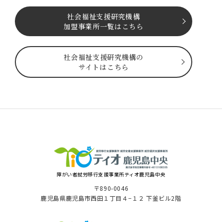
社会福祉⽀援研究機構
加盟事業所一覧はこちら
社会福祉⽀援研究機構の
サイトはこちら
障がい者就労移⾏⽀援事業所ティオ⿅児島中央
〒890-0046
⿅児島県⿅児島市⻄⽥１丁⽬４−１２ 下釜ビル2階