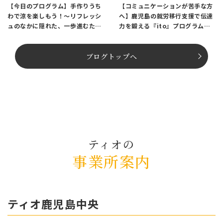
【今日のプログラム】手作りうち
【コミュニケーションが苦手な方
わで涼を楽しもう！〜リフレッシ
へ】鹿児島の就労移行支援で伝達
ュのなかに隠れた、一歩進むため
力を鍛える『ito』プログラム紹
のヒント〜
介
ブログトップへ
ティオの
事業所案内
ティオ⿅児島中央