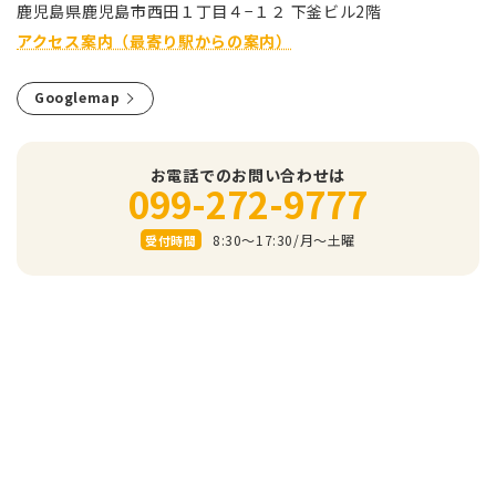
⿅児島県⿅児島市⻄⽥１丁⽬４−１２ 下釜ビル2階
アクセス案内（最寄り駅からの案内）
Googlemap
お電話でのお問い合わせは
099-272-9777
8:30～17:30/⽉〜⼟曜
受付時間