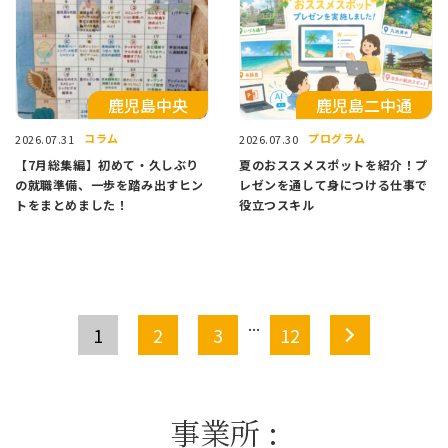
⿅児島中央
鹿児島二中通
コラム
プログラム
2026.07.31
2026.07.30
【7月総集編】初めて・久しぶり
夏のおススメスポットを紹介！プ
の就職準備、一歩を踏み出すヒン
レゼンを通して身につける仕事で
トをまとめました！
役立つスキル
>
...
1
2
3
12
事業所
: