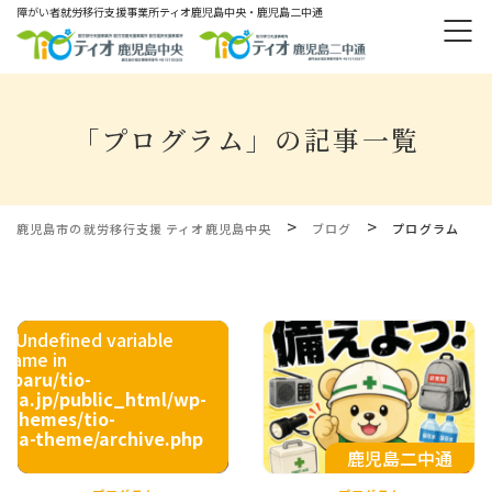
障がい者就労移⾏⽀援事業所ティオ⿅児島中央・鹿児島二中通
「プログラム」の記事一覧
>
>
鹿児島市の就労移行支援 ティオ鹿児島中央
ブログ
プログラム
g
: Undefined variable
_name in
ibaru/tio-
ima.jp/public_html/wp-
t/themes/tio-
ima-theme/archive.php
47
鹿児島二中通