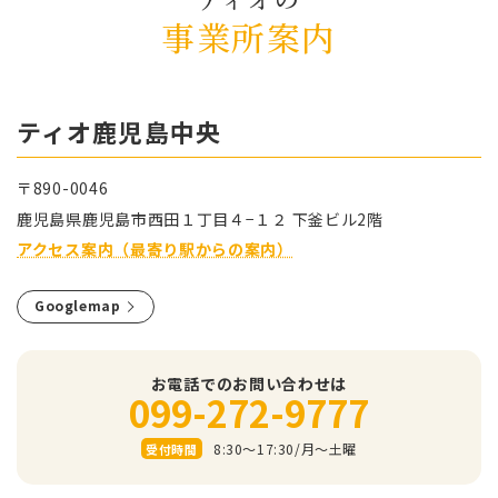
事業所案内
ティオ⿅児島中央
〒890-0046
⿅児島県⿅児島市⻄⽥１丁⽬４−１２ 下釜ビル2階
アクセス案内（最寄り駅からの案内）
Googlemap
お電話でのお問い合わせは
099-272-9777
8:30～17:30/⽉〜⼟曜
受付時間