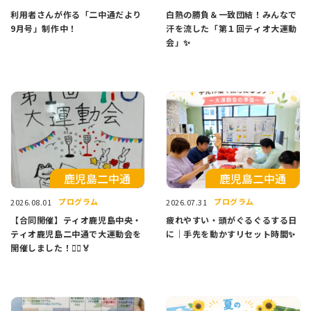
利用者さんが作る「二中通だより
白熱の勝負＆一致団結！みんなで
9月号」制作中！
汗を流した「第１回ティオ大運動
会」✨
鹿児島二中通
鹿児島二中通
プログラム
プログラム
2026.08.01
2026.07.31
【合同開催】ティオ鹿児島中央・
疲れやすい・頭がぐるぐるする日
ティオ鹿児島二中通で大運動会を
に｜手先を動かすリセット時間✨
開催しました！🏃‍♂️🏅