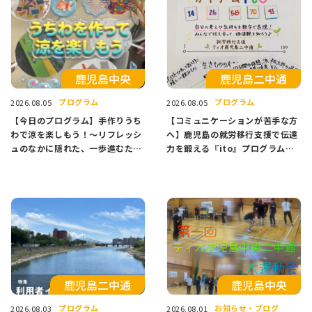
⿅児島中央
鹿児島二中通
プログラム
プログラム
2026.08.05
2026.08.05
【今日のプログラム】手作りうち
【コミュニケーションが苦手な方
わで涼を楽しもう！〜リフレッシ
へ】鹿児島の就労移行支援で伝達
ュのなかに隠れた、一歩進むため
力を鍛える『ito』プログラム紹
のヒント〜
介
鹿児島二中通
⿅児島中央
プログラム
お知らせ・ブログ
2026.08.03
2026.08.01