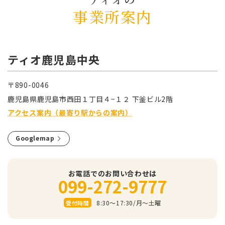
事業所案内
ティオ⿅児島中央
〒890-0046
⿅児島県⿅児島市⻄⽥１丁⽬４−１２ 下釜ビル2階
アクセス案内（最寄り駅からの案内）
Googlemap
お電話でのお問い合わせは
099-272-9777
8:30～17:30/⽉〜⼟曜
受付時間