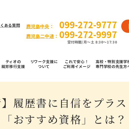
099-272-9777
よくある質問
⿅児島中央
：
099-272-9997
鹿児島二中通
：
受付時間/⽉〜⼟ 8:30～17:30
ティオの
リワーク支援に
これで安⼼！
高校・特別支援学
就労移⾏⽀援
ついて
ご利⽤イメージ
専門学校の先生方
行】履歴書に自信をプラス
「おすすめ資格」とは？