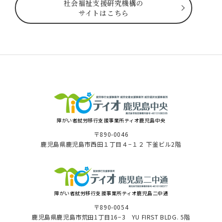
社会福祉⽀援研究機構の
サイトはこちら
障がい者就労移⾏⽀援事業所ティオ⿅児島中央
〒890-0046
⿅児島県⿅児島市⻄⽥１丁⽬４−１２ 下釜ビル2階
障がい者就労移⾏⽀援事業所ティオ鹿児島二中通
〒890-0054
鹿児島県鹿児島市荒田1丁目16−3 YU FIRST BLDG. 5階