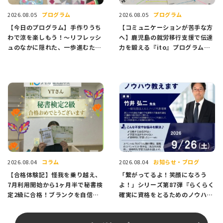
プログラム
プログラム
2026.08.05
2026.08.05
【今日のプログラム】手作りうち
【コミュニケーションが苦手な方
わで涼を楽しもう！〜リフレッシ
へ】鹿児島の就労移行支援で伝達
ュのなかに隠れた、一歩進むため
力を鍛える『ito』プログラム紹
のヒント〜
介
コラム
お知らせ・ブログ
2026.08.04
2026.08.04
【合格体験記】怪我を乗り越え、
「繋がってるよ！笑顔になろう
7月利用開始から1ヶ月半で秘書検
よ！」シリーズ第87弾『らくらく
定2級に合格！ブランクを自信に
確実に資格をとるためのノウハウ
変えたAさんのストーリー
教えます』～9月26日（土）～開
催のお知らせ✨