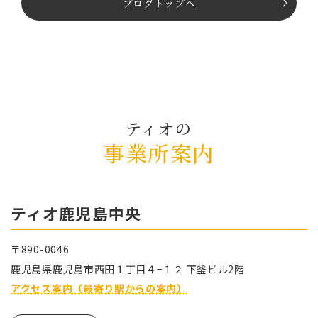
ブログトップへ
ティオの
事業所案内
ティオ⿅児島中央
〒890-0046
⿅児島県⿅児島市⻄⽥１丁⽬４−１２ 下釜ビル2階
アクセス案内（最寄り駅からの案内）