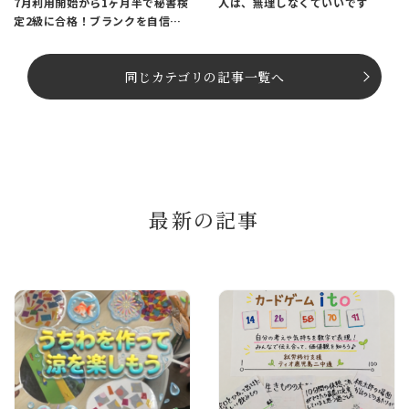
7月利用開始から1ヶ月半で秘書検
人は、無理しなくていいです
定2級に合格！ブランクを自信に
変えたAさんのストーリー
同じカテゴリの記事⼀覧へ
最新の記事