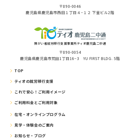
〒890-0046
⿅児島県⿅児島市⻄⽥１丁⽬４−１２ 下釜ビル2階
障がい者就労移⾏⽀援事業所ティオ鹿児島二中通
〒890-0054
鹿児島県鹿児島市荒田1丁目16−3 YU FIRST BLDG. 5階
TOP
ティオの就労移⾏⽀援
これで安⼼！ご利⽤イメージ
ご利⽤料⾦とご利⽤対象
在宅・オンラインプログラム
⾒学・体験会のご案内
お知らせ・ブログ