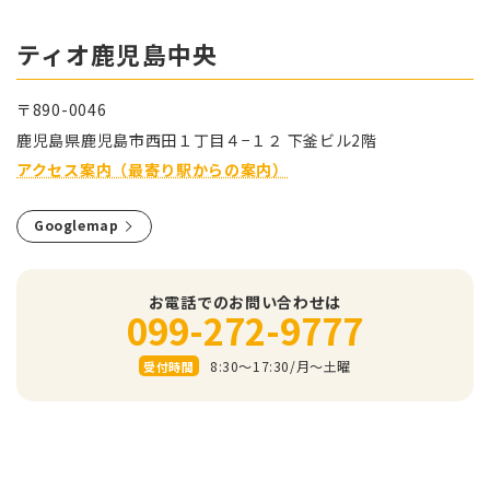
ティオ⿅児島中央
〒890-0046
⿅児島県⿅児島市⻄⽥１丁⽬４−１２ 下釜ビル2階
アクセス案内（最寄り駅からの案内）
Googlemap
お電話でのお問い合わせは
099-272-9777
8:30～17:30/⽉〜⼟曜
受付時間