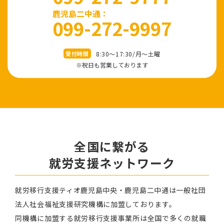
鹿児島二中通：
099-272-9997
8:30～17:30/⽉〜⼟曜
受付時間
※祝⽇も営業しております
全国に繋がる
就労⽀援ネットワーク
就労移⾏⽀援ティオ⿅児島中央・鹿児島二中通は⼀般社団
法⼈社会福祉⽀援研究機構に加盟しております。
同機構に加盟する就労移⾏⽀援事業所は全国で多くの就職