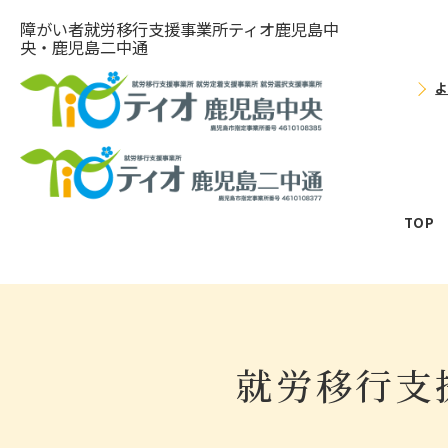
障がい者就労移⾏⽀援事業所ティオ⿅児島中
央・鹿児島二中通
TOP
就労移行支