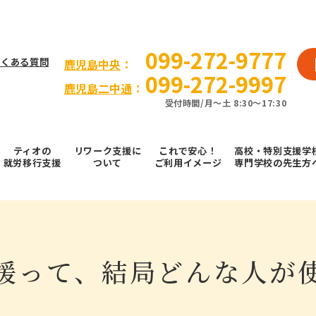
099-272-9777
よくある質問
⿅児島中央
：
099-272-9997
鹿児島二中通
：
受付時間/⽉〜⼟ 8:30～17:30
ティオの
リワーク支援に
これで安⼼！
高校・特別支援学
就労移⾏⽀援
ついて
ご利⽤イメージ
専門学校の先生方
援って、結局どんな人が