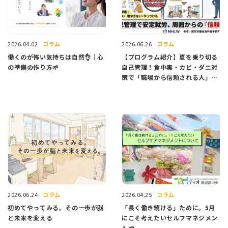
コラム
コラム
2026.04.02
2026.06.26
働くのが怖い気持ちは自然👌｜心
【プログラム紹介】夏を乗り切る
の準備の作り方🌱
自己管理！食中毒・カビ・ダニ対
策で「職場から信頼される人」に
なる方法
コラム
コラム
2026.06.24
2026.04.25
初めてやってみる。その一歩が脳
「長く働き続ける」ために。5月
と未来を変える
にこそ考えたいセルフマネジメン
ト🌱