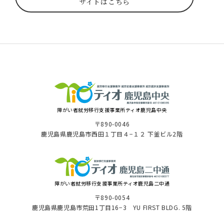
サイトはこちら
障がい者就労移⾏⽀援事業所ティオ⿅児島中央
〒890-0046
⿅児島県⿅児島市⻄⽥１丁⽬４−１２ 下釜ビル2階
障がい者就労移⾏⽀援事業所ティオ鹿児島二中通
〒890-0054
鹿児島県鹿児島市荒田1丁目16−3 YU FIRST BLDG. 5階