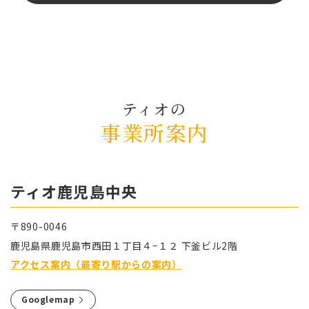
ティオの
事業所案内
ティオ⿅児島中央
〒890-0046
⿅児島県⿅児島市⻄⽥１丁⽬４−１２ 下釜ビル2階
アクセス案内（最寄り駅からの案内）
Googlemap