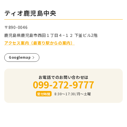
ティオ⿅児島中央
〒890-0046
⿅児島県⿅児島市⻄⽥１丁⽬４−１２ 下釜ビル2階
アクセス案内（最寄り駅からの案内）
Googlemap
お電話でのお問い合わせは
099-272-9777
8:30～17:30/⽉〜⼟曜
受付時間