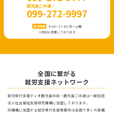
鹿児島二中通：
099-272-9997
8:30～17:30/⽉〜⼟曜
受付時間
※祝⽇も営業しております
全国に繋がる
就労⽀援ネットワーク
就労移⾏⽀援ティオ⿅児島中央・鹿児島二中通は⼀般社団
法⼈社会福祉⽀援研究機構に加盟しております。
同機構に加盟する就労移⾏⽀援事業所は全国で多くの就職