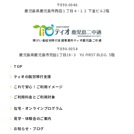
〒890-0046
⿅児島県⿅児島市⻄⽥１丁⽬４−１２ 下釜ビル2階
障がい者就労移⾏⽀援事業所ティオ鹿児島二中通
〒890-0054
鹿児島県鹿児島市荒田1丁目16−3 YU FIRST BLDG. 5階
TOP
ティオの就労移⾏⽀援
これで安⼼！ご利⽤イメージ
ご利⽤料⾦とご利⽤対象
在宅・オンラインプログラム
⾒学・体験会のご案内
お知らせ・ブログ