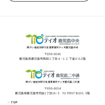
障がい者就労移⾏⽀援事業所ティオ⿅児島中央
〒890-0046
⿅児島県⿅児島市⻄⽥１丁⽬４−１２ 下釜ビル2階
障がい者就労移⾏⽀援事業所ティオ鹿児島二中通
〒890-0054
鹿児島県鹿児島市荒田1丁目16−3 YU FIRST BLDG. 5階
TOP