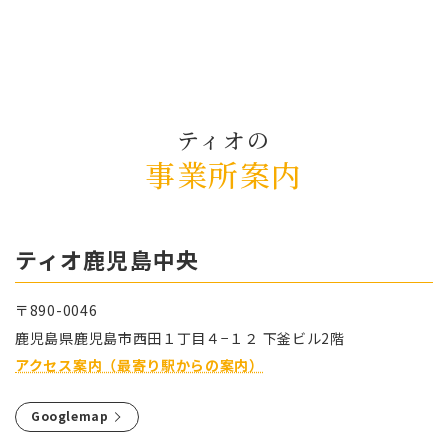
ティオの
事業所案内
ティオ⿅児島中央
〒890-0046
⿅児島県⿅児島市⻄⽥１丁⽬４−１２ 下釜ビル2階
アクセス案内（最寄り駅からの案内）
Googlemap